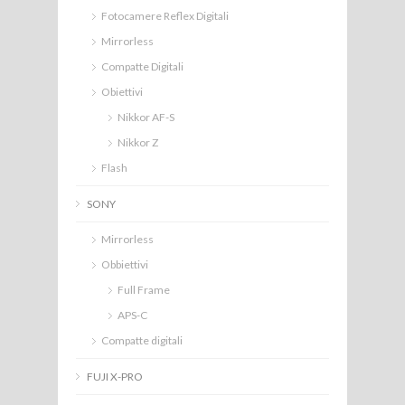
Fotocamere Reflex Digitali
Mirrorless
Compatte Digitali
Obiettivi
Nikkor AF-S
Nikkor Z
Flash
SONY
Mirrorless
Obbiettivi
Full Frame
APS-C
Compatte digitali
FUJI X-PRO