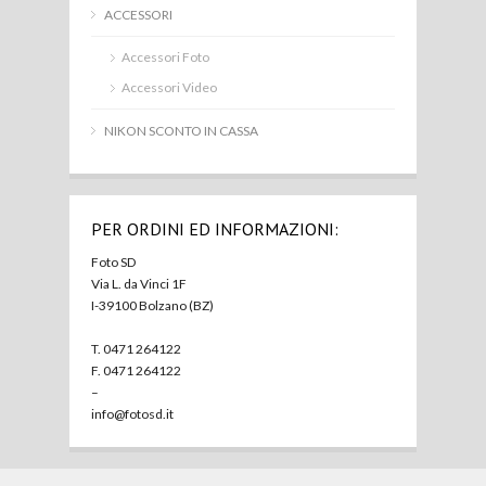
ACCESSORI
Accessori Foto
Accessori Video
NIKON SCONTO IN CASSA
PER ORDINI ED INFORMAZIONI:
Foto SD
Via L. da Vinci 1F
I-39100 Bolzano (BZ)
T. 0471 264122
F. 0471 264122
–
info@fotosd.it