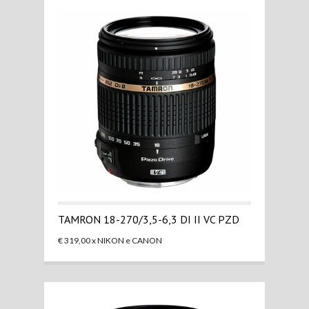
TAMRON 18-270/3,5-6,3 DI II VC PZD
€ 319,00 x NIKON e CANON