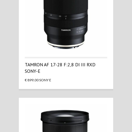
TAMRON AF 17-28 F:2,8 DI III RXD
SONY-E
€ 899,00 SONY E