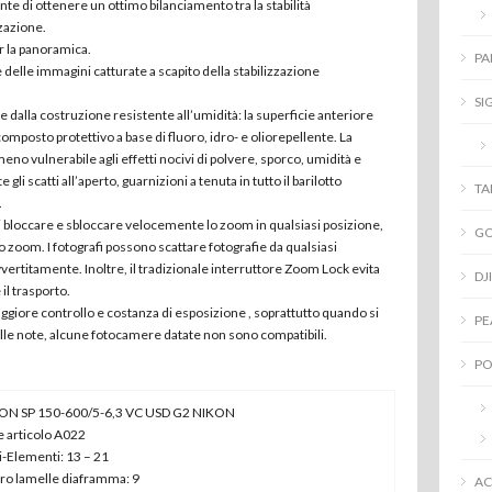
 di ottenere un ottimo bilanciamento tra la stabilità
zzazione.
 la panoramica.
PA
 delle immagini catturate a scapito della stabilizzazione
SI
 e dalla costruzione resistente all’umidità: la superficie anteriore
composto protettivo a base di fluoro, idro- e oliorepellente. La
 meno vulnerabile agli effetti nocivi di polvere, sporco, umidità e
 scatti all’aperto, guarnizioni a tenuta in tutto il barilotto
T
.
occare e sbloccare velocemente lo zoom in qualsiasi posizione,
G
zoom. I fotografi possono scattare fotografie da qualsiasi
ertitamente. Inoltre, il tradizionale interruttore Zoom Lock evita
DJI
il trasporto.
iore controllo e costanza di esposizione , soprattutto quando si
PE
elle note, alcune fotocamere datate non sono compatibili.
PO
N SP 150-600/5-6,3 VC USD G2 NIKON
 articolo A022
-Elementi: 13 – 21
o lamelle diaframma: 9
AC