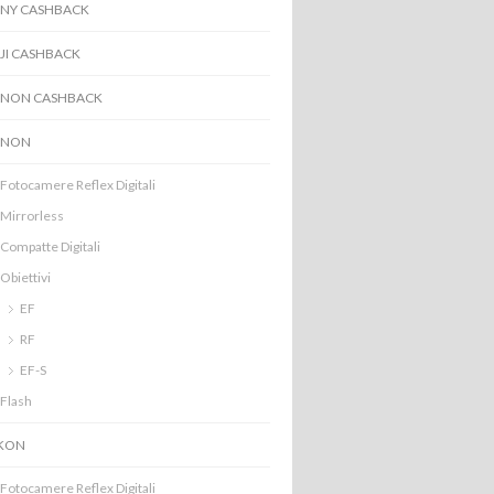
NY CASHBACK
JI CASHBACK
NON CASHBACK
ANON
Fotocamere Reflex Digitali
Mirrorless
Compatte Digitali
Obiettivi
EF
RF
EF-S
Flash
KON
Fotocamere Reflex Digitali