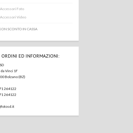
Accessori Foto
Accessori Video
KON SCONTO IN CASSA
 ORDINI ED INFORMAZIONI:
 SD
. da Vinci 1F
100 Bolzano (BZ)
471 264122
471 264122
fotosd.it