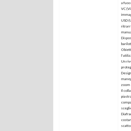
a fuoc
VC (Vi
immagi
USD (U
ritrar
manual
Dispos
barilot
Obiett
l’util
Un riv
proteg
Design
manegg
zoom e
Il col
piastr
compat
scegli
Diafra
costan
scatto