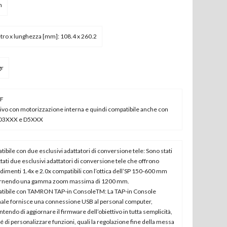
m
ro x lunghezza [mm]: 108.4 x 260.2
gr
 F
ivo con motorizzazione interna e quindi compatibile anche con
 D3XXX e D5XXX
ibile con due esclusivi adattatori di conversione tele: Sono stati
tati due esclusivi adattatori di conversione tele che offrono
dimenti 1.4x e 2.0x compatibili con l’ottica dell’SP 150-600 mm
ornendo una gamma zoom massima di 1200 mm.
tibile con TAMRON TAP-in ConsoleTM: La TAP-in Console
ale fornisce una connessione USB al personal computer,
tendo di aggiornare il firmware dell’obiettivo in tutta semplicità,
 di personalizzare funzioni, quali la regolazione fine della messa