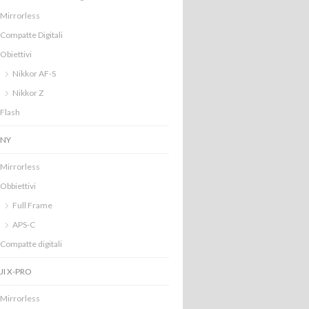
Mirrorless
Compatte Digitali
Obiettivi
Nikkor AF-S
Nikkor Z
Flash
NY
Mirrorless
Obbiettivi
Full Frame
APS-C
Compatte digitali
JI X-PRO
Mirrorless