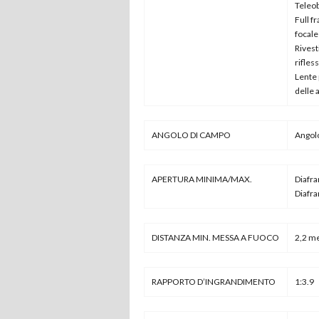
Teleob
Full f
focal
Rivest
rifles
Lente 
delle 
ANGOLO DI CAMPO
Angol
APERTURA MINIMA/MAX.
Diafr
Diafr
DISTANZA MIN. MESSA A FUOCO
2,2 me
RAPPORTO D’INGRANDIMENTO
1:3.9