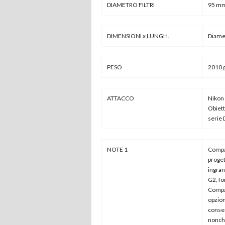
DIAMETRO FILTRI
95 m
DIMENSIONI x LUNGH.
Diamet
PESO
2010 
ATTACCO
Nikon
Obiett
serie
NOTE 1
Compat
proget
ingran
G2, f
Compa
opzion
consen
nonché