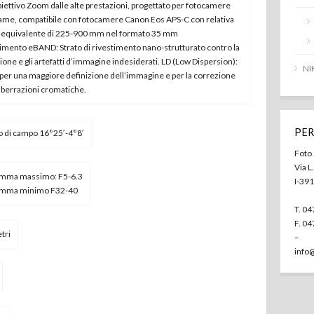
iettivo Zoom dalle alte prestazioni, progettato per fotocamere
rame, compatibile con fotocamere Canon Eos APS-C con relativa
e equivalente di 225-900 mm nel formato 35 mm
imento eBAND: Strato di rivestimento nano-strutturato contro la
sione e gli artefatti d’immagine indesiderati. LD (Low Dispersion):
NI
per una maggiore definizione dell’immagine e per la correzione
aberrazioni cromatiche.
PER
o di campo 16°25′-4°8′
Foto
Via L
amma massimo: F5-6.3
I-39
amma minimo F32-40
T. 0
F. 0
tri
–
info@