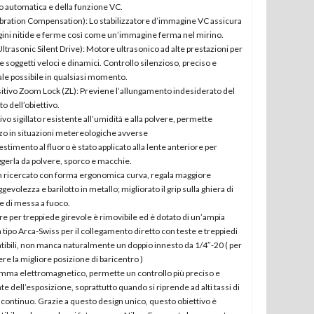
o automatica e della funzione VC.
bration Compensation): Lo stabilizzatore d’immagine VC assicura
ni nitide e ferme così come un’immagine ferma nel mirino.
ltrasonic Silent Drive): Motore ultrasonico ad alte prestazioni per
re soggetti veloci e dinamici. Controllo silenzioso, preciso e
e possibile in qualsiasi momento.
itivo Zoom Lock (ZL): Previene l’allungamento indesiderato del
to dell’obiettivo.
ivo sigillato resistente all’umidità e alla polvere, permette
izzo in situazioni metereologiche avverse
estimento al fluoro è stato applicato alla lente anteriore per
gerla da polvere, sporco e macchie.
 ricercato con forma ergonomica curva, regala maggiore
evolezza e barilotto in metallo; migliorato il grip sulla ghiera di
 di messa a fuoco.
lare per treppiede girevole è rimovibile ed è dotato di un’ampia
a tipo Arca-Swiss per il collegamento diretto con teste e treppiedi
ibili, non manca naturalmente un doppio innesto da 1/4″-20 ( per
ere la migliore posizione di baricentro )
mma elettromagnetico, permette un controllo più preciso e
te dell’esposizione, soprattutto quando si riprende ad alti tassi di
 continuo. Grazie a questo design unico, questo obiettivo è