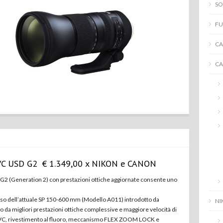
SO
FU
CA
C
VC USD G2 € 1.349,00 x NIKON e CANON
2 (Generation 2) con prestazioni ottiche aggiornate consente uno
sso dell’attuale SP 150-600 mm (Modello A011) introdotto da
NI
 da migliori prestazioni ottiche complessive e maggiore velocità di
 VC, rivestimento al fluoro, meccanismo FLEX ZOOM LOCK e