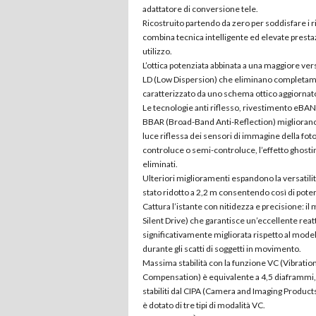
adattatore di conversione tele.
Ricostruito partendo da zero per soddisfare i ri
combina tecnica intelligente ed elevate prestazi
utilizzo.
L’ottica potenziata abbinata a una maggiore ve
LD (Low Dispersion) che eliminano completamen
caratterizzato da uno schema ottico aggiornato
Le tecnologie anti riflesso, rivestimento e
BBAR (Broad-Band Anti-Reflection) migliorano la 
luce riflessa dei sensori di immagine della fo
controluce o semi-controluce, l’effetto ghostin
eliminati.
Ulteriori miglioramenti espandono la versatili
stato ridotto a 2,2 m consentendo così di pote
Cattura l’istante con nitidezza e precisione: i
Silent Drive) che garantisce un’eccellente reatt
significativamente migliorata rispetto al mod
durante gli scatti di soggetti in movimento.
Massima stabilità con la funzione VC (Vibration
Compensation) è equivalente a 4,5 diaframmi, in
stabiliti dal CIPA (Camera and Imaging Produc
è dotato di tre tipi di modalità VC.