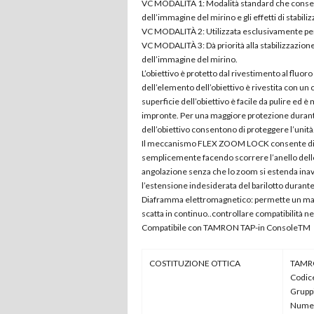
VC MODALITÀ 1: Modalità standard che consente
dell’immagine del mirino e gli effetti di stabili
VC MODALITÀ 2: Utilizzata esclusivamente per
VC MODALITÀ 3: Dà priorità alla stabilizzazione
dell’immagine del mirino.
L’obiettivo è protetto dal rivestimento al fluoro
dell’elemento dell’obiettivo è rivestita con un 
superficie dell’obiettivo è facile da pulire ed è
impronte. Per una maggiore protezione durante gli
dell’obiettivo consentono di proteggere l’unità
Il meccanismo FLEX ZOOM LOCK consente di bl
semplicemente facendo scorrere l’anello dello 
angolazione senza che lo zoom si estenda inavv
l’estensione indesiderata del barilotto durante 
Diaframma elettromagnetico: permette un magg
scatta in continuo..controllare compatibilità n
Compatibile con TAMRON TAP-in ConsoleTM
COSTITUZIONE OTTICA
TAMRO
Codice
Gruppi
Numer