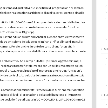
gidi standard qualitativi e le specifiche di progettazione di Tamron,
oni con realizzazione artigianale di qualità, è resistente e di facile
rsatilità: l’SP 150-600 mm G2 comprende tre elementi dell’obiettivo
te le aberrazioni cromatiche assiale e trasversale. È inoltre
 (21 elementi in 13 gruppi).
BAND (Extended Bandwidth and Angular-Dependency) e rivestimento
trasmissione della luce ed eliminano i riflessi interni, tra cui la
tocamera.
Perciò, anche durante lo scatto di una fotografia in
SO
g e la luce parassita causati dalla luce riflessa sono completamente
tà dell’obiettivo. Ad esempio, il MOD (distanza oggetto minima) è
r realizzare fotografie tele-macro con un bellissimo effetto bokeh.
l modello A022 è equipaggiato di motore ad anello USD (Ultrasonic
ività e controllo. La velocità della messa a fuoco automatica è stata
ello attuale e consente una messa a fuoco automatica precisa anche
 Compensation) migliorata: l’efficacia della funzione VC (Vibration
 base ai livelli di prestazione della stabilizzazione di immagine
FU
ts Association) se utilizzata in VC MODALITÀ 3. L’SP 150-600 mm G2