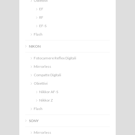
Obiettivi
EF
RF
EF-S
Flash
NIKON
Fotocamere Reflex Digitali
Mirrorless
Compatte Digitali
Obiettivi
Nikkor AF-S
Nikkor Z
Flash
SONY
Mirrorless