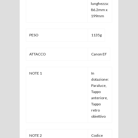
lunghezza:
86.2mm x
199mm
PESO
1135g
ATTACCO
Canon EF
NOTE 1
In
dotazione:
Paraluce,
Tappo
anteriore,
Tappo
retro
obiettivo
NOTE 2
Codice