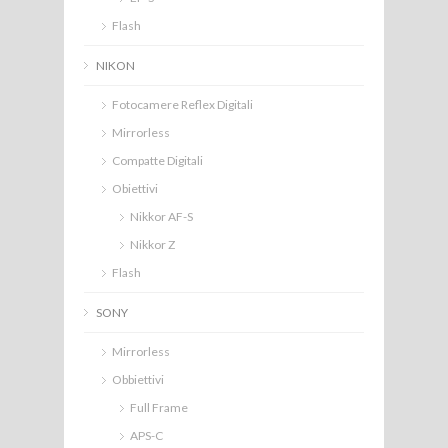
Flash
NIKON
Fotocamere Reflex Digitali
Mirrorless
Compatte Digitali
Obiettivi
Nikkor AF-S
Nikkor Z
Flash
SONY
Mirrorless
Obbiettivi
Full Frame
APS-C