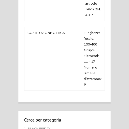
articolo
TAMRON:
A035
COSTITUZIONE OTTICA
Lunghezza
focale:
100-400
Gruppi-
Elementi:
11 – 17
Numero
lamelle
diaframma:
9
Cerca per categoria
BLACK FRIDAY