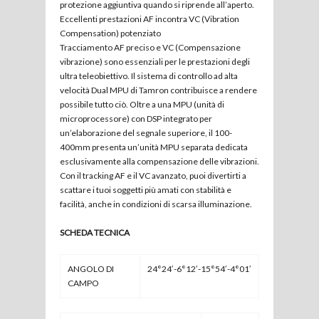
protezione aggiuntiva quando si riprende all’aperto.
Eccellenti prestazioni AF incontra VC (Vibration
Compensation) potenziato
Tracciamento AF preciso e VC (Compensazione
vibrazione) sono essenziali per le prestazioni degli
ultra teleobiettivo. Il sistema di controllo ad alta
velocità Dual MPU di Tamron contribuisce a rendere
possibile tutto ciò. Oltre a una MPU (unità di
microprocessore) con DSP integrato per
un’elaborazione del segnale superiore, il 100-
400mm presenta un’unità MPU separata dedicata
esclusivamente alla compensazione delle vibrazioni.
Con il tracking AF e il VC avanzato, puoi divertirti a
scattare i tuoi soggetti più amati con stabilità e
facilità, anche in condizioni di scarsa illuminazione.
SCHEDA TECNICA
ANGOLO DI
24°24′-6°12′-15°54′-4°01′
CAMPO