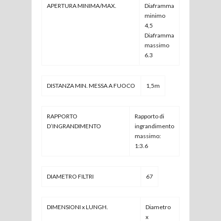
APERTURA MINIMA/MAX.
Diaframma
minimo
4,5
Diaframma
massimo
6.3
DISTANZA MIN. MESSA A FUOCO
1,5m
RAPPORTO
Rapporto di
D’INGRANDIMENTO
ingrandimento
massimo:
1:3.6
DIAMETRO FILTRI
67
DIMENSIONI x LUNGH.
Diametro
x