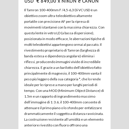
USD € 849,00 x NIKON e CANON
Il Tamron 100-400mm F /4,5-6,3 Di VC USD è un
obiettivo zoom ultra-teleobiettivo altamente
portatile con precisione AF per la ripresa di
movimenti istantanei con la massima chiarezza. Con
questa lente in vetro LD (a bassa dispersione),
posizionata in modo efficace, le aberrazioni tipiche di
molti teleobiettivi appartengono ormai al passato. Il
rivestimento proprietario di Tamron (larghezza di
banda estesa e dipendenza angolare) elimina i
riflessi, producendo immagini vivide di incredibile
chiarezza. E grazie a un barilotto dell’obiettivo fatto
principalmente di magnesio, il 100-400mm vanta il
peso più leggero della sua categoria *, che lo rende
ideale per le riprese a mano per lunghi periodi di
tempo. Con una MOD (Minimum Object Distance) di
1.5m e un rapporto di ingrandimento massimo
dell’immagine di 1: 3.6, il 100-400mm consente di
attenuare il primo piano o lo sfondo per enfatizzare
drammaticamente il soggetto a distanza ravvicinata.
La costruzione resistente all’umidità e un elemento
anteriore rivestito con fluoro offrono una