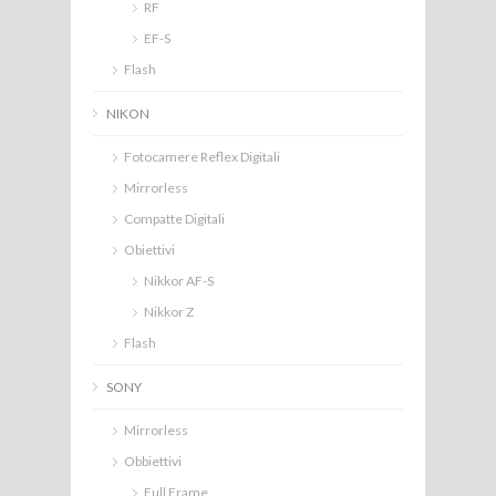
RF
EF-S
Flash
NIKON
Fotocamere Reflex Digitali
Mirrorless
Compatte Digitali
Obiettivi
Nikkor AF-S
Nikkor Z
Flash
SONY
Mirrorless
Obbiettivi
Full Frame