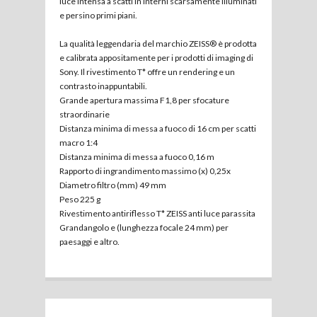
luce intensa a scatti in interni scarsamente illuminati
e persino primi piani.
La qualità leggendaria del marchio ZEISS® è prodotta
e calibrata appositamente per i prodotti di imaging di
Sony. Il rivestimento T* offre un rendering e un
contrasto inappuntabili.
Grande apertura massima F1,8 per sfocature
straordinarie
Distanza minima di messa a fuoco di 16 cm per scatti
macro 1:4
Distanza minima di messa a fuoco 0,16 m
Rapporto di ingrandimento massimo (x) 0,25x
Diametro filtro (mm) 49 mm
Peso 225 g
Rivestimento antiriflesso T* ZEISS anti luce parassita
Grandangolo e (lunghezza focale 24 mm) per
paesaggi e altro.