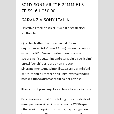
SONY SONNAR T* E 24MM F1.8
ZEISS € 1.050,00
GARANZIA SONY ITALIA
Obiettivo a focale fissa ZEISS® dalle prestazioni
spettacolari
Questo obiettivo fisso premium da 24 mm
(equivalente a full-frame 35 mm) offre un’apertura
massima di F1,8 e una nitidezza e un contrasto
straordinari su tutta l’inquadratura, oltre a bellissimi
effetti “bokeh” per le aree non a fuoco.
L’ingrandimento massimo di 0,25x offre primi piani
da 1:4, mentre il motore dell’unità interna rende la
messa a fuoco automatica fluida e silenziosa.
Il fascino del grandangolo si abbina alla velocità extra.
L’apertura massima F1,8 e la lunghezza focale di 24
mm operano in sinergia con le ottiche ZEISS® per
ottenere immagini straordinarie, da paesaggi con