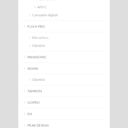
APS-C
Compatte digitali
FUJI X-PRO
Mirrorless
Obiettivi
PANASONIC
SIGMA
Obiettivi
TAMRON
GOPRO
DJI
PEAK DESIGN