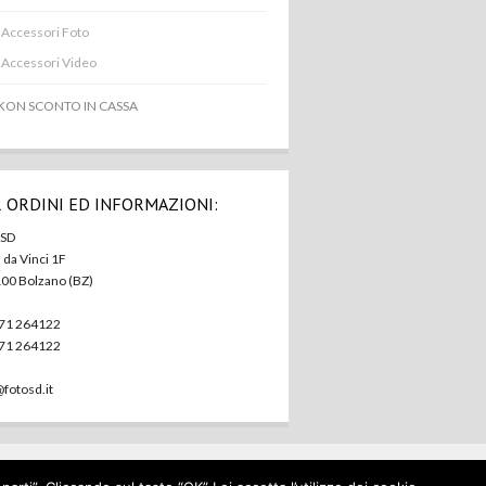
Accessori Foto
Accessori Video
KON SCONTO IN CASSA
 ORDINI ED INFORMAZIONI:
 SD
. da Vinci 1F
100 Bolzano (BZ)
471 264122
471 264122
@fotosd.it