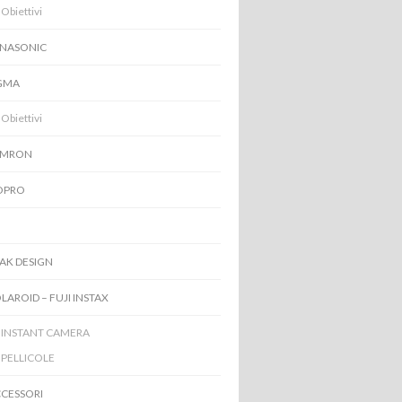
Obiettivi
NASONIC
GMA
Obiettivi
AMRON
OPRO
I
AK DESIGN
LAROID – FUJI INSTAX
INSTANT CAMERA
PELLICOLE
CESSORI