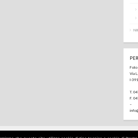
NI
PER
Foto
Via L
I-39
T. 0
F. 0
–
info