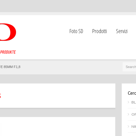
Foto SD
Prodotti
Servizi
E 85MM F1,8
Cerc
8
BL
OF
NI