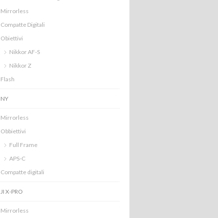
Mirrorless
Compatte Digitali
Obiettivi
Nikkor AF-S
Nikkor Z
Flash
ONY
Mirrorless
Obbiettivi
Full Frame
APS-C
Compatte digitali
JI X-PRO
Mirrorless