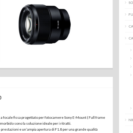
SO
FU
C
C
0
 a focale fissa progettato per fotocamere Sony E-Mount ( Full frame
N
 morbido sono la soluzione ideale per i ritratti.
 prestazioni e un’ampia apertura di F1.8 per una grande qualità