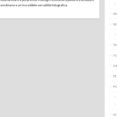
aordinaria e un’incredibile versatilità fotografica.
PA
SI
T
G
DJ
PE
PO
AC