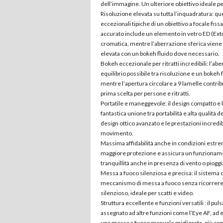
dell’immagine. Un ulteriore obiettivo ideale per
Risoluzione elevata su tutta l’inquadratura: qu
eccezionali tipiche di un obiettivo a focale fiss
accurato include un elemento in vetro ED (Ext
cromatica, mentre l’aberrazione sferica viene
elevata con un bokeh fluido dove necessario.
Bokeh eccezionale per ritratti incredibili: l’ab
equilibrio possibile tra risoluzione e un bokeh 
mentre l’apertura circolare a 9 lamelle contrib
prima scelta per persone e ritratti.
Portatile e maneggevole: il design compatto e l
fantastica unione tra portabilità e alta qualità 
design ottico avanzato e le prestazioni incredibi
movimento.
Massima affidabilità anche in condizioni estrem
maggiore protezione e assicura un funzionament
tranquillità anche in presenza di vento o pioggi
Messa a fuoco silenziosa e precisa: il sistema
meccanismo di messa a fuoco senza ricorrere a
silenzioso, ideale per scatti e video.
Struttura eccellente e funzioni versatili : il p
assegnato ad altre funzioni come l’Eye AF, ad 
una messa a fuoco manuale migliorata, più como