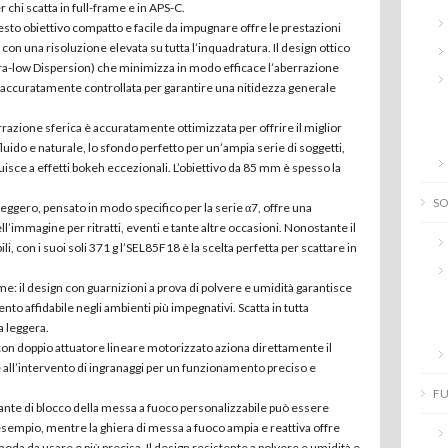
 chi scatta in full-frame e in APS-C.
esto obiettivo compatto e facile da impugnare offre le prestazioni
a con una risoluzione elevata su tutta l’inquadratura. Il design ottico
ra-low Dispersion) che minimizza in modo efficace l’aberrazione
 accuratamente controllata per garantire una nitidezza generale
errazione sferica è accuratamente ottimizzata per offrire il miglior
fluido e naturale, lo sfondo perfetto per un’ampia serie di soggetti,
uisce a effetti bokeh eccezionali. L’obiettivo da 85 mm è spesso la
S
eggero, pensato in modo specifico per la serie α7, offre una
dell’immagine per ritratti, eventi e tante altre occasioni. Nonostante il
li, con i suoi soli 371 g l’SEL85F18 è la scelta perfetta per scattare in
e: il design con guarnizioni a prova di polvere e umidità garantisce
o affidabile negli ambienti più impegnativi. Scatta in tutta
a leggera.
 con doppio attuatore lineare motorizzato aziona direttamente il
ll’intervento di ingranaggi per un funzionamento preciso e
FU
ulsante di blocco della messa a fuoco personalizzabile può essere
esempio, mentre la ghiera di messa a fuoco ampia e reattiva offre
da da usare e più precisa. Il design resistente a polvere e umidità e