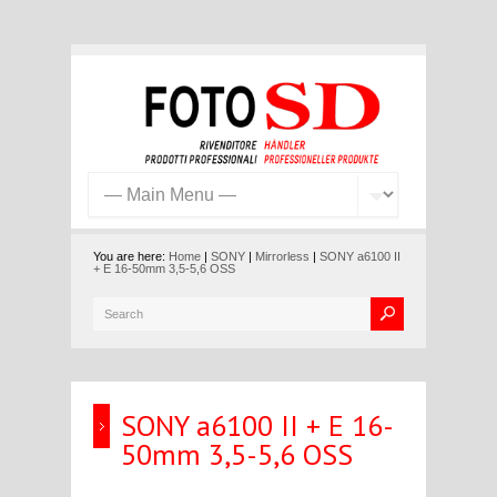
You are here:
Home
|
SONY
|
Mirrorless
|
SONY a6100 II
+ E 16-50mm 3,5-5,6 OSS
SONY a6100 II + E 16-
50mm 3,5-5,6 OSS