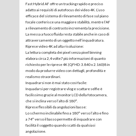
Fast Hybrid AF offre un tracking rapido e preciso
adatto ai requisiti di autofocus dei video 4K. L’uso
efficace del sistema di rilevamento di fase sul piano
focale conferisce una maggiore stabilità, mentre l’AF
a rilevamento di contrasto incrementa la precisione.
La messa a fuoco fluida resta stabile anche in caso di
attraversamento di un oggetto nell’inquadratura.
Riprese video 4K ad alta risoluzione:
La lettura completa dei pixel senza pixel binning
elabora circa 2,4 volte7 più informazioni di quanto
richiesto per le riprese 4K (QFHD: 3.840 x 2.160)8 in
modo da produrre video con dettagli, profondità e
realismo straordinari.
Inquadrarsi non è mai stato così facile:
Inquadarsi per registrare vlog e scattare selfie è
facilissimo grazie al monitor LCD della fotocamera,
che si inclina verso l’alto di 180°.
Riprese flessibili da angolazioni basse:
Lo schermo inclinabile fino a 180° verso l’alto e fino
a 74° verso il basso permette di inquadrare con
facilità il soggetto quando scatti da qualsiasi
angolazione.