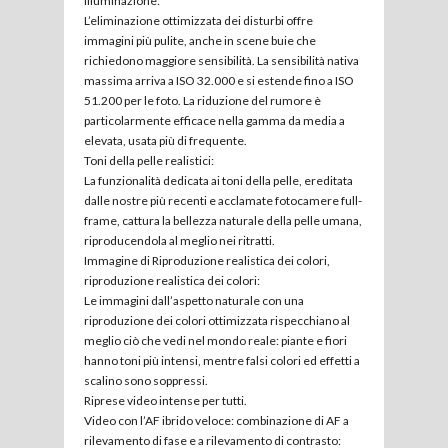
illuminazione:
L’eliminazione ottimizzata dei disturbi offre
immagini più pulite, anche in scene buie che
richiedono maggiore sensibilità. La sensibilità nativa
massima arriva a ISO 32.000 e si estende fino a ISO
51.200 per le foto. La riduzione del rumore è
particolarmente efficace nella gamma da media a
elevata, usata più di frequente.
Toni della pelle realistici:
La funzionalità dedicata ai toni della pelle, ereditata
dalle nostre più recenti e acclamate fotocamere full-
frame, cattura la bellezza naturale della pelle umana,
riproducendola al meglio nei ritratti.
Immagine di Riproduzione realistica dei colori,
riproduzione realistica dei colori:
Le immagini dall’aspetto naturale con una
riproduzione dei colori ottimizzata rispecchiano al
meglio ciò che vedi nel mondo reale: piante e fiori
hanno toni più intensi, mentre falsi colori ed effetti a
scalino sono soppressi.
Riprese video intense per tutti.
Video con l’AF ibrido veloce: combinazione di AF a
rilevamento di fase e a rilevamento di contrasto: