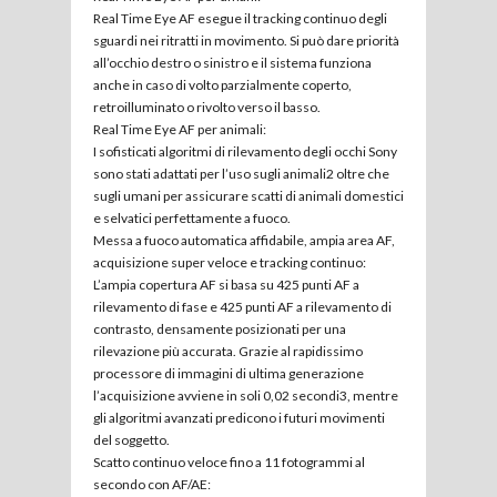
Real Time Eye AF esegue il tracking continuo degli
sguardi nei ritratti in movimento. Si può dare priorità
all’occhio destro o sinistro e il sistema funziona
anche in caso di volto parzialmente coperto,
retroilluminato o rivolto verso il basso.
Real Time Eye AF per animali:
I sofisticati algoritmi di rilevamento degli occhi Sony
sono stati adattati per l’uso sugli animali2 oltre che
sugli umani per assicurare scatti di animali domestici
e selvatici perfettamente a fuoco.
Messa a fuoco automatica affidabile, ampia area AF,
acquisizione super veloce e tracking continuo:
L’ampia copertura AF si basa su 425 punti AF a
rilevamento di fase e 425 punti AF a rilevamento di
contrasto, densamente posizionati per una
rilevazione più accurata. Grazie al rapidissimo
processore di immagini di ultima generazione
l’acquisizione avviene in soli 0,02 secondi3, mentre
gli algoritmi avanzati predicono i futuri movimenti
del soggetto.
Scatto continuo veloce fino a 11 fotogrammi al
secondo con AF/AE: