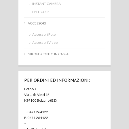
INSTANT CAMERA
PELLICOLE
ACCESSORI
Accessori Foto
Accessori Video
NIKON SCONTO IN CASSA
PER ORDINI ED INFORMAZIONI:
Foto SD
Via L. da Vinci 1F
I-39100 Bolzano (BZ)
T. 0471 264122
F. 0471 264122
–