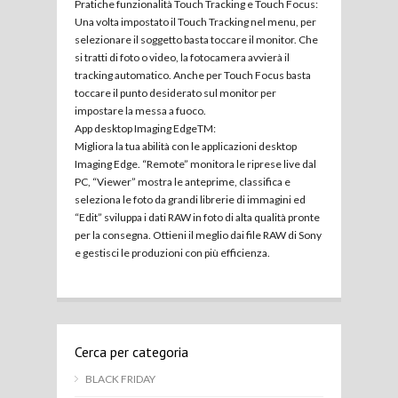
Pratiche funzionalità Touch Tracking e Touch Focus:
Una volta impostato il Touch Tracking nel menu, per
selezionare il soggetto basta toccare il monitor. Che
si tratti di foto o video, la fotocamera avvierà il
tracking automatico. Anche per Touch Focus basta
toccare il punto desiderato sul monitor per
impostare la messa a fuoco.
App desktop Imaging EdgeTM:
Migliora la tua abilità con le applicazioni desktop
Imaging Edge. “Remote” monitora le riprese live dal
PC, “Viewer” mostra le anteprime, classifica e
seleziona le foto da grandi librerie di immagini ed
“Edit” sviluppa i dati RAW in foto di alta qualità pronte
per la consegna. Ottieni il meglio dai file RAW di Sony
e gestisci le produzioni con più efficienza.
Cerca per categoria
BLACK FRIDAY