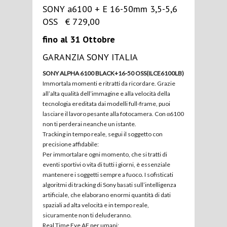
SONY a6100 + E 16-50mm 3,5-5,6
OSS € 729,00
fino al 31 Ottobre
GARANZIA SONY ITALIA
SONY ALPHA 6100 BLACK+16-50 OSS(ILCE6100LB)
Immortala momenti e ritratti da ricordare. Grazie
all’alta qualità dell’immagine e alla velocità della
tecnologia ereditata dai modelli full-frame, puoi
lasciare il lavoro pesante alla fotocamera. Con α6100
non ti perderai neanche un istante.
Tracking in tempo reale, segui il soggetto con
precisione affidabile:
Per immortalare ogni momento, che si tratti di
eventi sportivi o vita di tutti i giorni, è essenziale
mantenere i soggetti sempre a fuoco. I sofisticati
algoritmi di tracking di Sony basati sull’intelligenza
artificiale, che elaborano enormi quantità di dati
spaziali ad alta velocità e in tempo reale,
sicuramente non ti deluderanno.
Real Time Eye AF per umani: