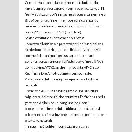
Con l’elevata capacità della memoria buffer e la
rapidissima elaborazione interna puoi scattare a 11
fps4 visualizzando l’immagine successivamente e a
8 fps4 per anteprime in tempo reale con ritardo
minimo. In un’unica sequenza continua acquisisci
fino a 77 immagini5 JPEG (standard).
Scatto continuo silenzioso fino a 8 fps:
Lo scatto silenzioso è perfetto per le situazioni che
richiedono silenzio, come esibizioni live e servizi
fotografici di animali. α6100 garantisce scatti
continui senza rumore dell’otturatore fino a 8 fps6
con tracking AF/AE, anche in modalità AF-C e con
Real Time Eye AF o tracking in tempo reale.
Risoluzione dell’immagine superiore e texture
naturali:
Il sensore APS-C ha cavi in rame e una struttura
migliorata dei circuiti che ottimizza l’efficienza nella
gestione della luce. In congiunzione con il
processore di immagini di ultima generazione si
ottengono così risoluzione dell’immagine superiore
e texture naturali.
Immagini più pulite in condizioni di scarsa