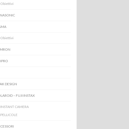
Obiettivi
NASONIC
GMA
Obiettivi
AMRON
OPRO
I
AK DESIGN
LAROID – FUJI INSTAX
INSTANT CAMERA
PELLICOLE
CESSORI