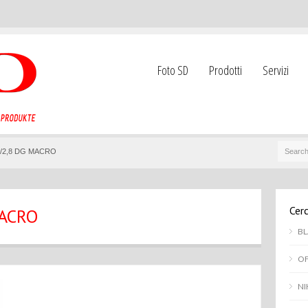
Foto SD
Prodotti
Servizi
0/2,8 DG MACRO
Cerc
MACRO
BL
OF
NI