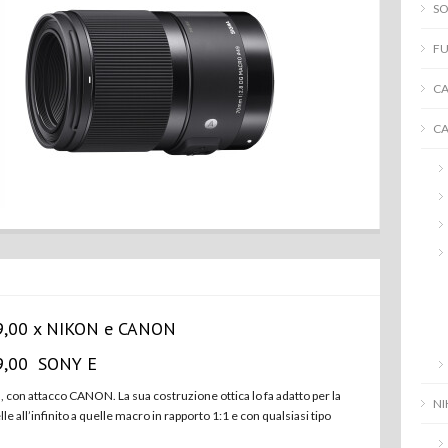
SO
FU
C
C
9,00 x NIKON e CANON
9,00 SONY E
on attacco CANON. La sua costruzione ottica lo fa adatto per la
N
lle all’infinito a quelle macro in rapporto 1:1 e con qualsiasi tipo