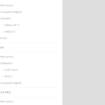
Mirrorless
Compatte Digitali
Obiettivi
Nikkor AF-S
Nikkor Z
Flash
ONY
Mirrorless
Obbiettivi
Full Frame
APS-C
Compatte digitali
JI X-PRO
Mirrorless