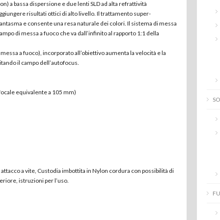
ion) a bassa dispersione e due lenti SLD ad alta refrattività
ungere risultati ottici di alto livello. Il trattamento super-
 fantasma e consente una resa naturale dei colori. Il sistema di messa
campo di messa a fuoco che va dall’infinito al rapporto 1:1 della
messa a fuoco), incorporato all’obiettivo aumenta la velocità e la
itando il campo dell’autofocus.
ocale equivalente a 105 mm)
S
tacco a vite, Custodia imbottita in Nylon cordura con possibilità di
riore, istruzioni per l’uso.
FU