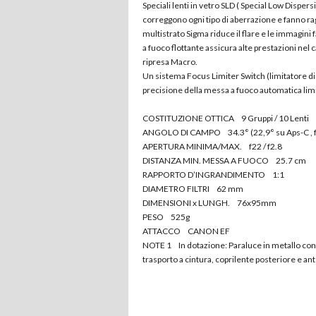
Speciali lenti in vetro SLD ( Special Low Dispers
correggono ogni tipo di aberrazione e fanno raggi
multistrato Sigma riduce il flare e le immagini
a fuoco flottante assicura alte prestazioni nel 
ripresa Macro.
Un sistema Focus Limiter Switch (limitatore di 
precisione della messa a fuoco automatica lim
COSTITUZIONE OTTICA 9 Gruppi / 10 Lenti
ANGOLO DI CAMPO 34.3° (22,9° su Aps-C , f
APERTURA MINIMA/MAX. f22 / f2.8
DISTANZA MIN. MESSA A FUOCO 25.7 cm
RAPPORTO D’INGRANDIMENTO 1:1
DIAMETRO FILTRI 62 mm
DIMENSIONI x LUNGH. 76x95mm
PESO 525g
ATTACCO CANON EF
NOTE 1 In dotazione: Paraluce in metallo con at
trasporto a cintura, coprilente posteriore e ante