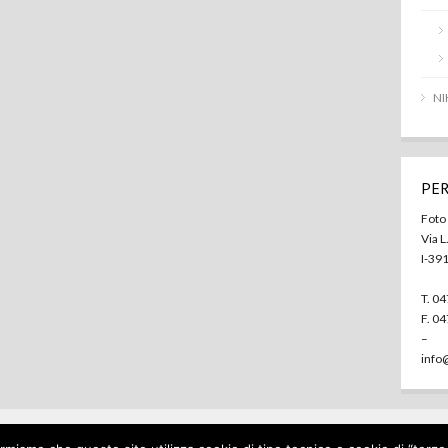
NI
PER
Foto
Via L
I-39
T. 0
F. 0
–
info