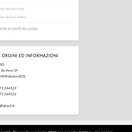
Accessori Foto
Accessori Video
KON SCONTO IN CASSA
 ORDINI ED INFORMAZIONI:
 SD
. da Vinci 1F
100 Bolzano (BZ)
471 264122
471 264122
@fotosd.it