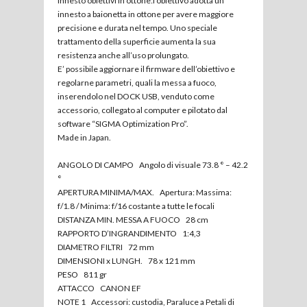
Innesto obiettivi in ottone:l’obiettivo adotta un
innesto a baionetta in ottone per avere maggiore
precisione e durata nel tempo. Uno speciale
trattamento della superficie aumenta la sua
resistenza anche all’uso prolungato.
E’ possibile aggiornare il firmware dell’obiettivo e
regolarne parametri, quali la messa a fuoco,
inserendolo nel DOCK USB, venduto come
accessorio, collegato al computer e pilotato dal
software “SIGMA Optimization Pro”.
Made in Japan.
ANGOLO DI CAMPO Angolo di visuale 73.8 ° – 42.2
°
APERTURA MINIMA/MAX. Apertura: Massima:
f/1.8 / Minima: f/16 costante a tutte le focali
DISTANZA MIN. MESSA A FUOCO 28 cm
RAPPORTO D’INGRANDIMENTO 1:4,3
DIAMETRO FILTRI 72 mm
DIMENSIONI x LUNGH. 78 x 121 mm
PESO 811 gr
ATTACCO CANON EF
NOTE 1 Accessori: custodia, Paraluce a Petali di