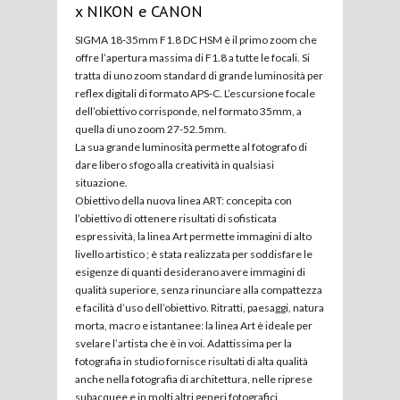
x NIKON e CANON
SIGMA 18-35mm F1.8 DC HSM è il primo zoom che
offre l’apertura massima di F1.8 a tutte le focali. Si
tratta di uno zoom standard di grande luminosità per
reflex digitali di formato APS-C. L’escursione focale
dell’obiettivo corrisponde, nel formato 35mm, a
quella di uno zoom 27-52.5mm.
La sua grande luminosità permette al fotografo di
dare libero sfogo alla creatività in qualsiasi
situazione.
Obiettivo della nuova linea ART: concepita con
l’obiettivo di ottenere risultati di sofisticata
espressività, la linea Art permette immagini di alto
livello artistico ; è stata realizzata per soddisfare le
esigenze di quanti desiderano avere immagini di
qualità superiore, senza rinunciare alla compattezza
e facilità d’uso dell’obiettivo. Ritratti, paesaggi, natura
morta, macro e istantanee: la linea Art è ideale per
svelare l’artista che è in voi. Adattissima per la
fotografia in studio fornisce risultati di alta qualità
anche nella fotografia di architettura, nelle riprese
subacquee e in molti altri generi fotografici.