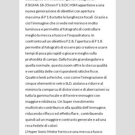
Il SIGMA 18-35mm F1.8 DC HSM appartiene a una
nuova generazione di obiettivi con apertura
massima di F1.8 a tutte le lunghezze focali. Grazie a
ciò l’immagine che si vede nel mirino è molto
luminosa e permette al fotografo di controllare
meglio la messa a fuoco e l’inquadratura. In
confronto ad un obiettivo F2.8, l’apertura di F1.8
permette al fotografo di essere più creativo e usare
tempi di posa più rapidi o giocare meglio sulla
profondità di campo. Dalla focale grandangolare a
quella normale, questo zoom offre la stessa qualità
e versatilità delle corrispondenti ottiche fisse.
Quattro lenti asferiche, così come l’integrazione di
cinque elementi in vetro SLD, aiutano a ridurre al
minimo la comparsa di distorsioni e di aberrazioni su
tutta la gamma focale e di fornire immagini con
maggiore nitidezza. Un Super rivestimento
multistrato contribuisce alla qualità dell’immagine,
riducendo riflessi ed effetto flare , contribuendo
quindi ad un maggiore contrasto generale e ad una
resa fedele di colori.
L’Hyper Sonic Motor fornisce una messa a fuoco