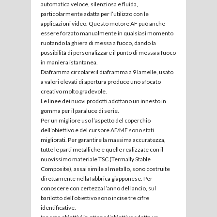
automatica veloce, silenziosa e fluida,
particolarmente adatta per l’utilizzo con le
applicazioni video. Questo motore AF può anche
essere forzato manualmente in qualsiasi momento
ruotando la ghiera di messa a fuoco, dando la
possibilità di personalizzare il punto di messa a fuoco
in maniera istantanea.
Diaframma circolare:il diaframma a 9 lamelle, usato
a valori elevati di apertura produce uno sfocato
creativo molto gradevole.
Le linee dei nuovi prodotti adottano un innesto in
gomma per il paraluce di serie.
Per un migliore uso l’aspetto del coperchio
dell’obiettivo e del cursore AF/MF sono stati
migliorati. Per garantire la massima accuratezza,
tutte le parti metalliche e quelle realizzate con il
nuovissimo materiale TSC (Termally Stable
Composite), assai simile al metallo, sono costruite
direttamente nella fabbrica giapponese. Per
conoscere con certezza l’anno del lancio, sul
barilotto dell’obiettivo sono incise tre cifre
identificative.