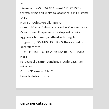
serie
Ogni obiettivo SIGMA 18-35mm F1.8 DC HSM è
testato, prima dell’uscita dalla fabbrica, con il sistema
“A1”.
NOTE 2 Obiettivo della linea ART.
Compatibile con il Sigma USB Dock e Sigma Software
Optimization Pro:personalizza le prestazioni e
aggiorna il firmware, adattando alle singole
esigenze. (SIGMA USB DOCK e Software venduti
separatamente).
COSTITUZIONE OTTICA SIGMA 18-35/1,8 (A) DC
HSM
Paragonabile 35mm Lunghezza focale: 28.8 – 56
millimetri
Gruppi / Elementi : 12/17
Lamelle diaframma : 9
Cerca per categoria