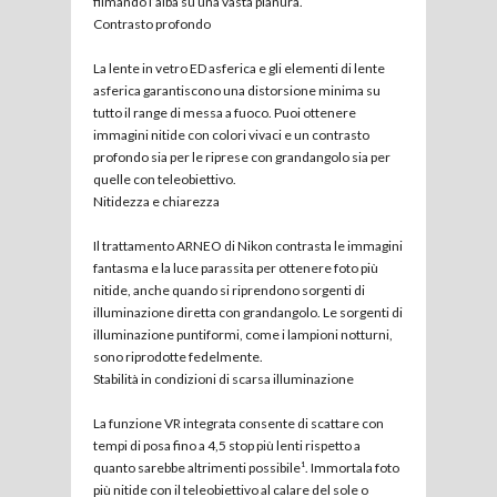
filmando l’alba su una vasta pianura.
Contrasto profondo
La lente in vetro ED asferica e gli elementi di lente
asferica garantiscono una distorsione minima su
tutto il range di messa a fuoco. Puoi ottenere
immagini nitide con colori vivaci e un contrasto
profondo sia per le riprese con grandangolo sia per
quelle con teleobiettivo.
Nitidezza e chiarezza
Il trattamento ARNEO di Nikon contrasta le immagini
fantasma e la luce parassita per ottenere foto più
nitide, anche quando si riprendono sorgenti di
illuminazione diretta con grandangolo. Le sorgenti di
illuminazione puntiformi, come i lampioni notturni,
sono riprodotte fedelmente.
Stabilità in condizioni di scarsa illuminazione
La funzione VR integrata consente di scattare con
tempi di posa fino a 4,5 stop più lenti rispetto a
quanto sarebbe altrimenti possibile¹. Immortala foto
più nitide con il teleobiettivo al calare del sole o