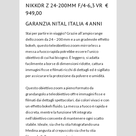
NIKKOR Z 24-200MM F/4-6,3 VR €
949,00
GARANZIA NITAL ITALIA 4 ANNI
Stai per partire in viaggio? Grazie all’ampio range
dello zoom da 24 – 200 mm e a un gradevole effetto
bokeh, questo teleobiettivo zoom mirrorless a
messa a fuoco rapida potrebbe essere l’unico
obiettivo di cui hai bisogno. È leggero, si adatta
facilmente a borse di dimensioni ridotte, cattura
immagini fisse e filmati ricchi di dettagli ed è sigillato
per assicurare la protezione da polvere e umidità.
Questo obiettivo zoom a pieno formato da
grandangolo a teleobiettivo offre immagini fisse e
filmati dai dettagli spettacolari, dai colori vivaci e con
un effetto bokeh fluido. La messa a fuoco è rapida e
discreta, mentre la funzione VR integrata
nell’obiettivo consente di mantenere ogni scatto
stabile. Ideale, sia che tu stia fotografando una
Medina angusta al crepuscolo sia che tu stia