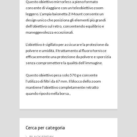
Questo obiettivo mirrorless a pieno formato
consente di viaggiare con un teleobiettivo zoom
leggero. L’ampia baionetta Z-Mount consente un
design unico che posiziona gli elementi più grandi
dell’obiettivo sul retro, consentendo equilibrio e
maneggevolezza eccezionali.
L’obiettivo è sigillato per assicurare la protezione da
polvere e umidità. Il trattamento al fluoro fornisce
efficacemente una protezione da polvere e sporcizia
senza compromettere la qualità dell’immagine.
Questo obiettivo pesa solo 570 g e consente
l’utilizzo di filtri da 67 mm. Il blocco dello zoom
mantiene l’obiettivo completamente retratto
quando riposto nella borsa.‚
Cerca per categoria
BLACK FRIDAY