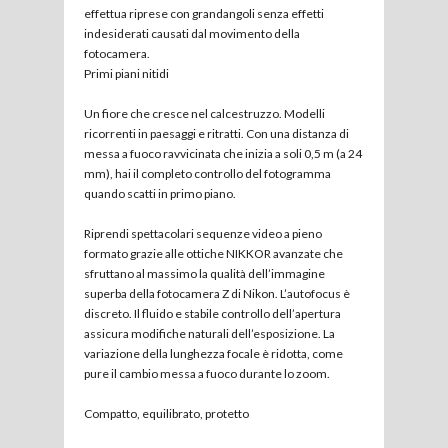
effettua riprese con grandangoli senza effetti
indesiderati causati dal movimento della
fotocamera.
Primi piani nitidi
Un fiore che cresce nel calcestruzzo. Modelli
ricorrenti in paesaggi e ritratti. Con una distanza di
messa a fuoco ravvicinata che inizia a soli 0,5 m (a 24
mm), hai il completo controllo del fotogramma
quando scatti in primo piano.
Riprendi spettacolari sequenze video a pieno
formato grazie alle ottiche NIKKOR avanzate che
sfruttano al massimo la qualità dell’immagine
superba della fotocamera Z di Nikon. L’autofocus è
discreto. Il fluido e stabile controllo dell’apertura
assicura modifiche naturali dell’esposizione. La
variazione della lunghezza focale è ridotta, come
pure il cambio messa a fuoco durante lo zoom.
Compatto, equilibrato, protetto