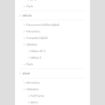
Flash
NIKON
Fotocamere Reflex Digitali
Mirrorless
Compatte Digitali
Obiettivi
Nikkor AF-S
Nikkor Z
Flash
SONY
Mirrorless
Obbiettivi
Full Frame
APS-C