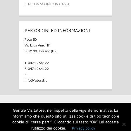
NIKON SCONTO IN CASSA
PER ORDINI ED INFORMAZIONI:
Foto SD
Via L. da Vinci 1F
I-39100 Bolzano (BZ)
T. 0471 264122
F. 0471 264122
–
info@fotosd.it
Gentile Visitatore, nel rispetto della vigente normativa, La
Home
Foto SD
Prodotti
Usato
Contatti
Privacy
informiamo che questo sito utilizza cookie di tipo tecnico e
policy
cookie di “terze parti”. Cliccando sul tasto “OK” Lei accetta
© Foto SD 2023 P.I. 00127910214
l’utilizzo dei cookie.
Privacy policy