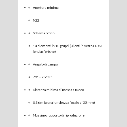
Apertura minima
f/22
Schema ottico
14 elementi in 10 gruppi (3 lenti in vetro ED e 3
lenti asferiche)
Angolo di campo
79° – 28°50′
Distanza minima di messa a fuoco
0,36 m (a una lunghezza focale di 35 mm)
Massimo rapporto di riproduzione