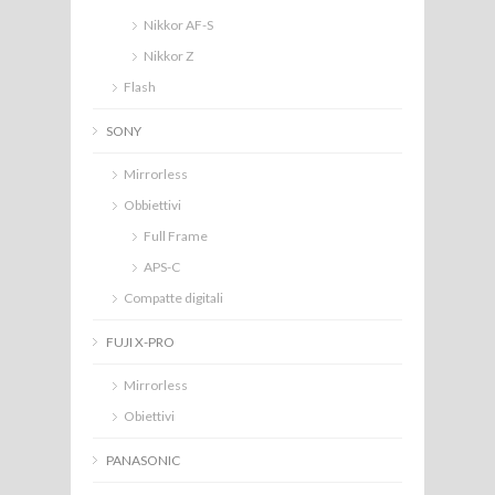
Nikkor AF-S
Nikkor Z
Flash
SONY
Mirrorless
Obbiettivi
Full Frame
APS-C
Compatte digitali
FUJI X-PRO
Mirrorless
Obiettivi
PANASONIC