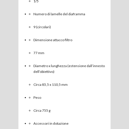
1/5
Numero di lamelle del diaframma
9 (circolari)
Dimensione attacco filtro
77 mm
Diametro x lunghezza (estensione dall’innesto
dell’obiettivo)
Circa 85,5 x 110,5 mm
Peso
Circa 755 g
Accessori in dotazione