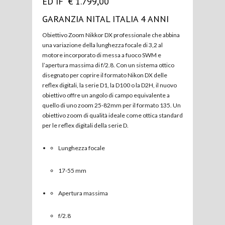
ED IF € 1.799,00
GARANZIA NITAL ITALIA 4 ANNI
Obiettivo Zoom Nikkor DX professionale che abbina
una variazione della lunghezza focale di 3,2 al
motore incorporato di messa a fuoco SWM e
l’apertura massima di f/2.8. Con un sistema ottico
disegnato per coprire il formato Nikon DX delle
reflex digitali, la serie D1, la D100 o la D2H, il nuovo
obiettivo offre un angolo di campo equivalente a
quello di uno zoom 25-82mm per il formato 135. Un
obiettivo zoom di qualità ideale come ottica standard
per le reflex digitali della serie D.
Lunghezza focale
17-55 mm
Apertura massima
f/2.8