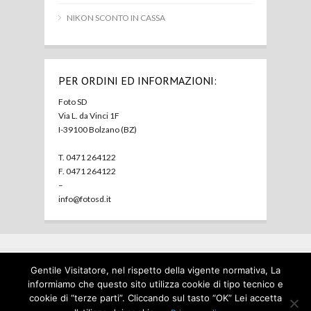
NIKON SCONTO IN CASSA
PER ORDINI ED INFORMAZIONI:
Foto SD
Via L. da Vinci 1F
I-39100 Bolzano (BZ)
T. 0471 264122
F. 0471 264122
–
info@fotosd.it
Gentile Visitatore, nel rispetto della vigente normativa, La
Home
Foto SD
Prodotti
Usato
Contatti
Privacy
informiamo che questo sito utilizza cookie di tipo tecnico e
policy
cookie di “terze parti”. Cliccando sul tasto “OK” Lei accetta
© Foto SD 2023 P.I. 00127910214