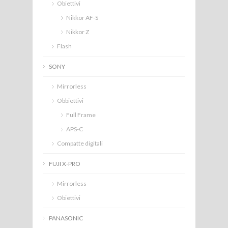
Obiettivi
Nikkor AF-S
Nikkor Z
Flash
SONY
Mirrorless
Obbiettivi
Full Frame
APS-C
Compatte digitali
FUJI X-PRO
Mirrorless
Obiettivi
PANASONIC