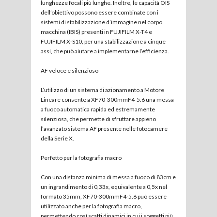
lunghezze focali più lunghe. Inoltre, le capacità OIS
dell’obiettivo possono essere combinate con i
sistemi di stabilizzazione d’immagine nel corpo
macchina (IBIS) presenti in FUJIFILM X-T4 e
FUJIFILM X-S10, per una stabilizzazione a cinque
assi, che può aiutare a implementarne l’efficienza.
AF veloce e silenzioso
L’utilizzo di un sistema di azionamento a Motore
Lineare consente a XF70-300mmF4-5.6 una messa
a fuoco automatica rapida ed estremamente
silenziosa, che permette di sfruttare appieno
l’avanzato sistema AF presente nelle fotocamere
della Serie X.
Perfetto per la fotografia macro
Con una distanza minima di messa a fuoco di 83cm e
un ingrandimento di 0,33x, equivalente a 0,5x nel
formato 35mm, XF70-300mmF4-5.6 può essere
utilizzato anche per la fotografia macro,
permettendo così scatti dinamici in cui i soggetti più