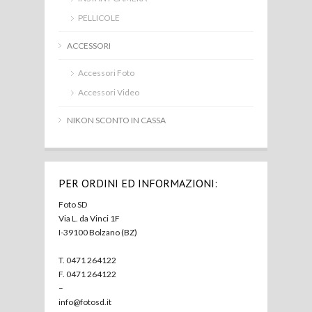
PELLICOLE
ACCESSORI
Accessori Foto
Accessori Video
NIKON SCONTO IN CASSA
PER ORDINI ED INFORMAZIONI:
Foto SD
Via L. da Vinci 1F
I-39100 Bolzano (BZ)
T. 0471 264122
F. 0471 264122
–
info@fotosd.it