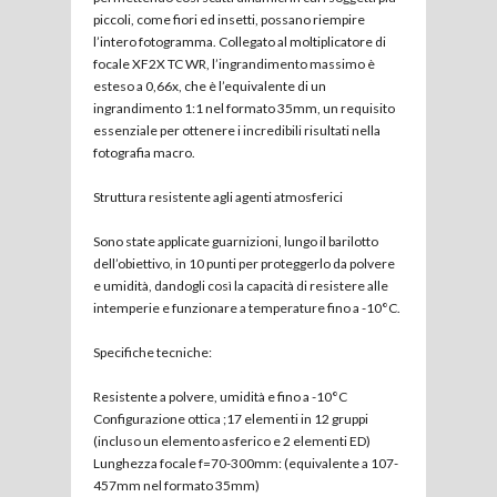
piccoli, come fiori ed insetti, possano riempire
l’intero fotogramma. Collegato al moltiplicatore di
focale XF2X TC WR, l’ingrandimento massimo è
esteso a 0,66x, che è l’equivalente di un
ingrandimento 1:1 nel formato 35mm, un requisito
essenziale per ottenere i incredibili risultati nella
fotografia macro.
Struttura resistente agli agenti atmosferici
Sono state applicate guarnizioni, lungo il barilotto
dell’obiettivo, in 10 punti per proteggerlo da polvere
e umidità, dandogli così la capacità di resistere alle
intemperie e funzionare a temperature fino a -10°C.
Specifiche tecniche:
Resistente a polvere, umidità e fino a -10°C
Configurazione ottica ;17 elementi in 12 gruppi
(incluso un elemento asferico e 2 elementi ED)
Lunghezza focale f=70-300mm: (equivalente a 107-
457mm nel formato 35mm)