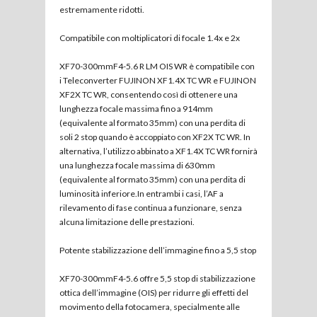
estremamente ridotti.
Compatibile con moltiplicatori di focale 1.4x e 2x
XF70-300mmF4-5.6 R LM OIS WR è compatibile con
i Teleconverter FUJINON XF1.4X TC WR e FUJINON
XF2X TC WR, consentendo così di ottenere una
lunghezza focale massima fino a 914mm
(equivalente al formato 35mm) con una perdita di
soli 2 stop quando è accoppiato con XF2X TC WR. In
alternativa, l’utilizzo abbinato a XF1.4X TC WR fornirà
una lunghezza focale massima di 630mm
(equivalente al formato 35mm) con una perdita di
luminosità inferiore.In entrambi i casi, l’AF a
rilevamento di fase continua a funzionare, senza
alcuna limitazione delle prestazioni.
Potente stabilizzazione dell’immagine fino a 5,5 stop
XF70-300mmF4-5.6 offre 5,5 stop di stabilizzazione
ottica dell’immagine (OIS) per ridurre gli effetti del
movimento della fotocamera, specialmente alle