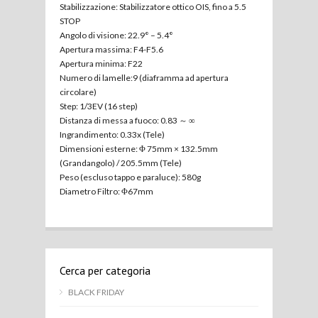
Stabilizzazione: Stabilizzatore ottico OIS, fino a 5.5
STOP
Angolo di visione: 22.9° – 5.4°
Apertura massima: F4-F5.6
Apertura minima: F22
Numero di lamelle:9 (diaframma ad apertura
circolare)
Step: 1/3EV (16 step)
Distanza di messa a fuoco: 0.83 ～ ∞
Ingrandimento: 0.33x (Tele)
Dimensioni esterne: Φ 75mm × 132.5mm
(Grandangolo) / 205.5mm (Tele)
Peso (escluso tappo e paraluce): 580g
Diametro Filtro: Φ67mm
Cerca per categoria
BLACK FRIDAY