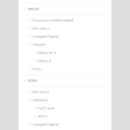
NIKON
Fotocamere Reflex Digitali
Mirrorless
Compatte Digitali
Obiettivi
Nikkor AF-S
Nikkor Z
Flash
SONY
Mirrorless
Obbiettivi
Full Frame
APS-C
Compatte digitali