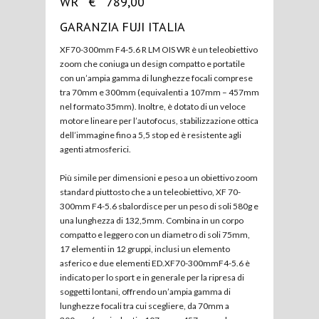
WR € 789,00
GARANZIA FUJI ITALIA
XF70-300mm F4-5.6 R LM OIS WR è un teleobiettivo
zoom che coniuga un design compatto e portatile
con un’ampia gamma di lunghezze focali comprese
tra 70mm e 300mm (equivalenti a 107mm – 457mm
nel formato 35mm). Inoltre, è dotato di un veloce
motore lineare per l’autofocus, stabilizzazione ottica
dell’immagine fino a 5,5 stop ed è resistente agli
agenti atmosferici.
Più simile per dimensioni e peso a un obiettivo zoom
standard piuttosto che a un teleobiettivo, XF 70-
300mm F4-5.6 sbalordisce per un peso di soli 580g e
una lunghezza di 132,5mm. Combina in un corpo
compatto e leggero con un diametro di soli 75mm,
17 elementi in 12 gruppi, inclusi un elemento
asferico e due elementi ED.XF70-300mmF4-5.6 è
indicato per lo sport e in generale per la ripresa di
soggetti lontani, offrendo un’ampia gamma di
lunghezze focali tra cui scegliere, da 70mm a