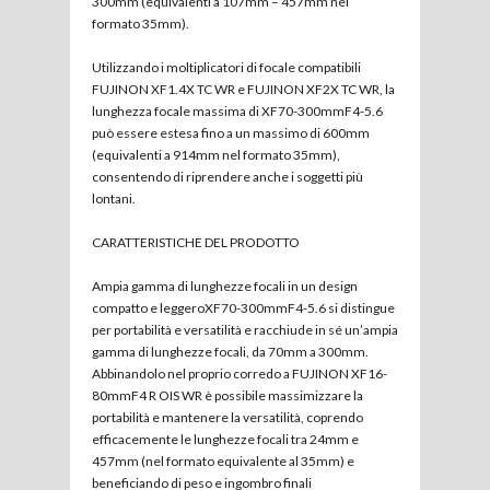
300mm (equivalenti a 107mm – 457mm nel
formato 35mm).
Utilizzando i moltiplicatori di focale compatibili
FUJINON XF1.4X TC WR e FUJINON XF2X TC WR, la
lunghezza focale massima di XF70-300mmF4-5.6
può essere estesa fino a un massimo di 600mm
(equivalenti a 914mm nel formato 35mm),
consentendo di riprendere anche i soggetti più
lontani.
CARATTERISTICHE DEL PRODOTTO
Ampia gamma di lunghezze focali in un design
compatto e leggeroXF70-300mmF4-5.6 si distingue
per portabilità e versatilità e racchiude in sé un’ampia
gamma di lunghezze focali, da 70mm a 300mm.
Abbinandolo nel proprio corredo a FUJINON XF16-
80mmF4 R OIS WR è possibile massimizzare la
portabilità e mantenere la versatilità, coprendo
efficacemente le lunghezze focali tra 24mm e
457mm (nel formato equivalente al 35mm) e
beneficiando di peso e ingombro finali