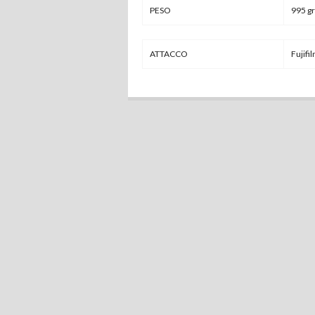
PESO
995 gr
ATTACCO
Fujifi