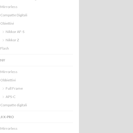
Mirrorless
Compatte Digitali
Obiettivi
Nikkor AF-S
Nikkor Z
Flash
ONY
Mirrorless
Obbiettivi
Full Frame
APS-C
Compatte digitali
JI X-PRO
Mirrorless