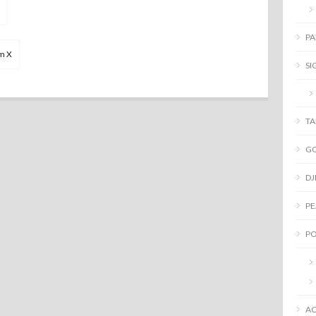
PA
lm X
SI
T
G
DJ
PE
PO
AC