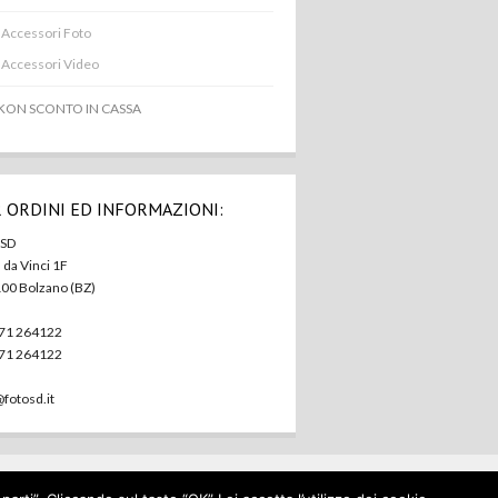
Accessori Foto
Accessori Video
KON SCONTO IN CASSA
 ORDINI ED INFORMAZIONI:
 SD
. da Vinci 1F
100 Bolzano (BZ)
471 264122
471 264122
@fotosd.it