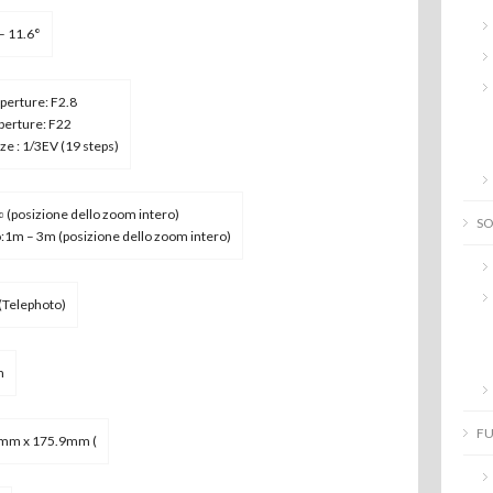
– 11.6°
perture: F2.8
perture: F22
ize : 1/3EV (19 steps)
 (posizione dello zoom intero)
S
:1m – 3m (posizione dello zoom intero)
(Telephoto)
m
FU
mm x 175.9mm (