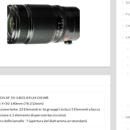
SO
FU
C
C
ON XF 50-140/2,8 R LM OIS WR
e: f=50-140mm (76-213mm)
zione lente: 23 Elementi in 16 grouppi ( inclusi 5 Elementi a bassa
sione e 1 elemento dispersion bassissima)
N
 delle lamelle : 7 (apertura del diaframma arrotondato)