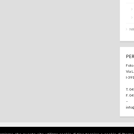
NI
PER
Foto
Via L
I-39
T. 0
F. 0
–
info