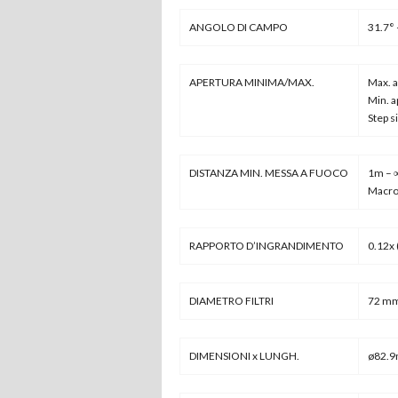
ANGOLO DI CAMPO
31.7° 
APERTURA MINIMA/MAX.
Max. a
Min. a
Step s
DISTANZA MIN. MESSA A FUOCO
1m – ∞
Macro
RAPPORTO D’INGRANDIMENTO
0.12x 
DIAMETRO FILTRI
72 m
DIMENSIONI x LUNGH.
ø82.9