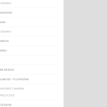
Obiettivi
NASONIC
GMA
Obiettivi
AMRON
OPRO
I
AK DESIGN
LAROID – FUJI INSTAX
INSTANT CAMERA
PELLICOLE
CESSORI