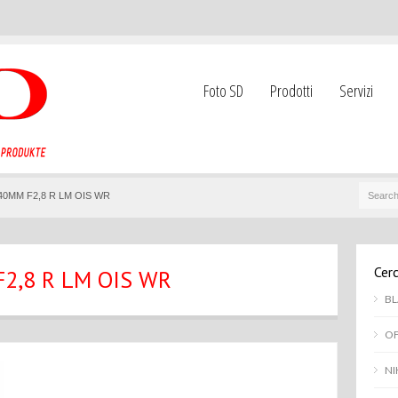
Foto SD
Prodotti
Servizi
140MM F2,8 R LM OIS WR
Cerc
F2,8 R LM OIS WR
BL
OF
NI