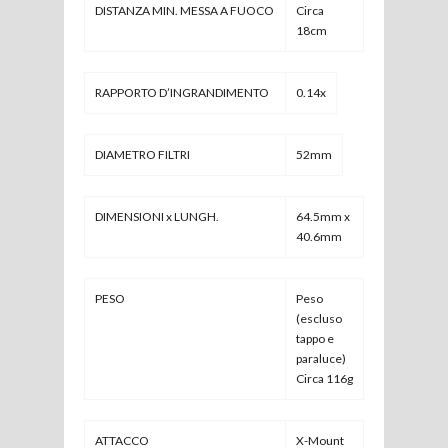
DISTANZA MIN. MESSA A FUOCO
Circa
18cm
RAPPORTO D’INGRANDIMENTO
0.14x
DIAMETRO FILTRI
52mm
DIMENSIONI x LUNGH.
64.5mm x
40.6mm
PESO
Peso
(escluso
tappo e
paraluce)
Circa 116g
ATTACCO
X-Mount