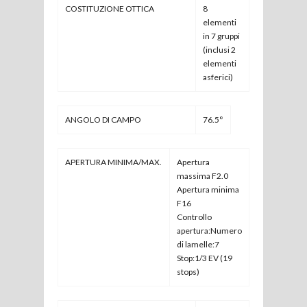
COSTITUZIONE OTTICA
8
elementi
in 7 gruppi
(inclusi 2
elementi
asferici)
ANGOLO DI CAMPO
76.5°
APERTURA MINIMA/MAX.
Apertura
massima F2.0
Apertura minima
F16
Controllo
apertura:Numero
di lamelle:7
Stop:1/3 EV (19
stops)