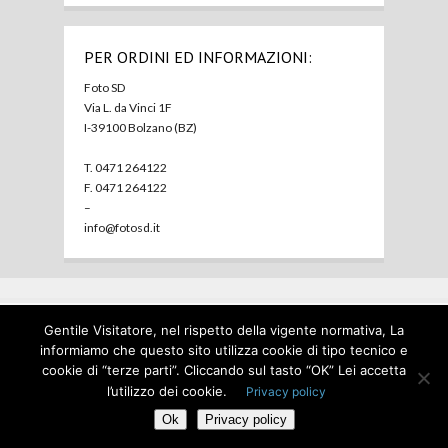
PER ORDINI ED INFORMAZIONI:
Foto SD
Via L. da Vinci 1F
I-39100 Bolzano (BZ)
T. 0471 264122
F. 0471 264122
–
info@fotosd.it
Gentile Visitatore, nel rispetto della vigente normativa, La
Home
Foto SD
Prodotti
Usato
Contatti
Privacy
informiamo che questo sito utilizza cookie di tipo tecnico e
policy
cookie di “terze parti”. Cliccando sul tasto “OK” Lei accetta
© Foto SD 2023 P.I. 00127910214
l’utilizzo dei cookie.
Privacy policy
Ok
Privacy policy