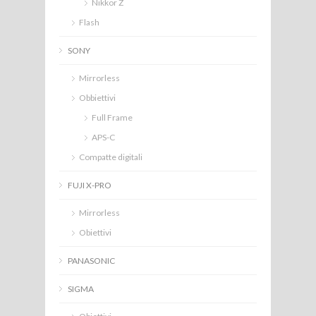
Nikkor Z
Flash
SONY
Mirrorless
Obbiettivi
Full Frame
APS-C
Compatte digitali
FUJI X-PRO
Mirrorless
Obiettivi
PANASONIC
SIGMA