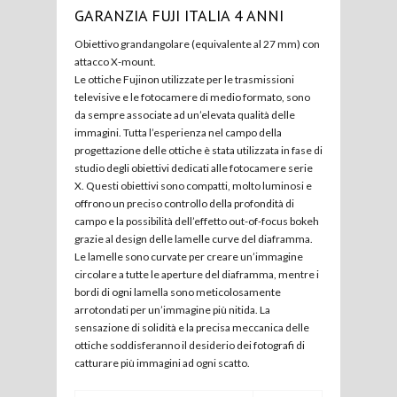
GARANZIA FUJI ITALIA 4 ANNI
Obiettivo grandangolare (equivalente al 27 mm) con
attacco X-mount.
Le ottiche Fujinon utilizzate per le trasmissioni
televisive e le fotocamere di medio formato, sono
da sempre associate ad un’elevata qualità delle
immagini. Tutta l’esperienza nel campo della
progettazione delle ottiche è stata utilizzata in fase di
studio degli obiettivi dedicati alle fotocamere serie
X. Questi obiettivi sono compatti, molto luminosi e
offrono un preciso controllo della profondità di
campo e la possibilità dell’effetto out-of-focus bokeh
grazie al design delle lamelle curve del diaframma.
Le lamelle sono curvate per creare un’immagine
circolare a tutte le aperture del diaframma, mentre i
bordi di ogni lamella sono meticolosamente
arrotondati per un’immagine più nitida. La
sensazione di solidità e la precisa meccanica delle
ottiche soddisferanno il desiderio dei fotografi di
catturare più immagini ad ogni scatto.