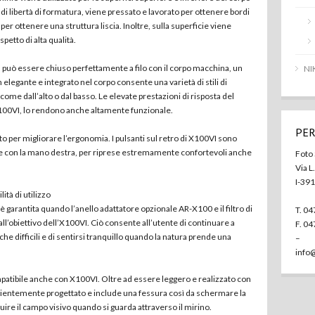
 di libertà di formatura, viene pressato e lavorato per ottenere bordi
 per ottenere una struttura liscia. Inoltre, sulla superficie viene
petto di alta qualità.
VI può essere chiuso perfettamente a filo con il corpo macchina, un
NI
 elegante e integrato nel corpo consente una varietà di stili di
ome dall’alto o dal basso. Le elevate prestazioni di risposta del
 X100VI, lo rendono anche altamente funzionale.
PER
o per migliorare l’ergonomia. I pulsanti sul retro di X100VI sono
nare con la mano destra, per riprese estremamente confortevoli anche
Foto
Via L
I-39
ità di utilizzo
è garantita quando l’anello adattatore opzionale AR-X100 e il filtro di
T. 0
l’obiettivo dell’X100VI. Ciò consente all’utente di continuare a
F. 0
e difficili e di sentirsi tranquillo quando la natura prende una
–
info@
mpatibile anche con X100VI. Oltre ad essere leggero e realizzato con
sapientemente progettato e include una fessura così da schermare la
ire il campo visivo quando si guarda attraverso il mirino.