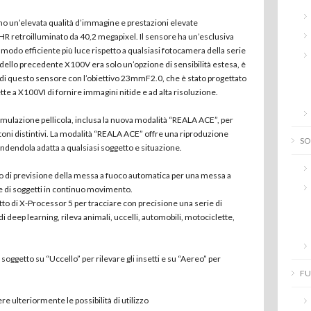
o un’elevata qualità d’immagine e prestazioni elevate
 retroilluminato da 40,2 megapixel. Il sensore ha un’esclusiva
n modo efficiente più luce rispetto a qualsiasi fotocamera della serie
dello precedente X100V era solo un’opzione di sensibilità estesa, è
di questo sensore con l’obiettivo 23mmF2.0, che è stato progettato
tte a X100VI di fornire immagini nitide e ad alta risoluzione.
simulazione pellicola, inclusa la nuova modalità “REALA ACE”, per
toni distintivi. La modalità “REALA ACE” offre una riproduzione
SO
rendendola adatta a qualsiasi soggetto e situazione.
 di previsione della messa a fuoco automatica per una messa a
ne di soggetti in continuo movimento.
tto di X-Processor 5 per tracciare con precisione una serie di
di deep learning, rileva animali, uccelli, automobili, motociclette,
soggetto su “Uccello” per rilevare gli insetti e su “Aereo” per
FU
e ulteriormente le possibilità di utilizzo