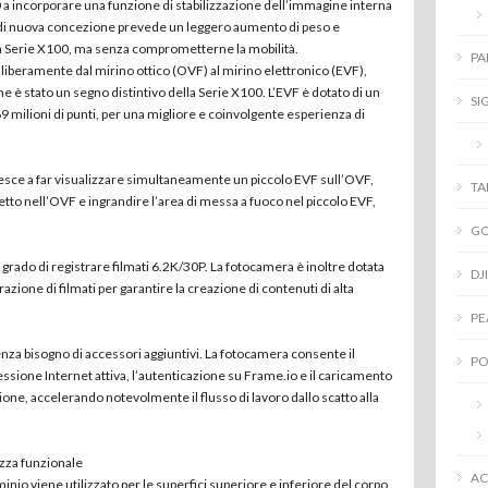
 a incorporare una funzione di stabilizzazione dell’immagine interna
ma di nuova concezione prevede un leggero aumento di peso e
la Serie X100, ma senza comprometterne la mobilità.
PA
 liberamente dal mirino ottico (OVF) al mirino elettronico (EVF),
e è stato un segno distintivo della Serie X100. L’EVF è dotato di un
SI
9 milioni di punti, per una migliore e coinvolgente esperienza di
iesce a far visualizzare simultaneamente un piccolo EVF sull’OVF,
T
tto nell’OVF e ingrandire l’area di messa a fuoco nel piccolo EVF,
G
 grado di registrare filmati 6.2K/30P. La fotocamera è inoltre dotata
DJI
azione di filmati per garantire la creazione di contenuti di alta
PE
a bisogno di accessori aggiuntivi. La fotocamera consente il
PO
sione Internet attiva, l’autenticazione su Frame.io e il caricamento
ione, accelerando notevolmente il flusso di lavoro dallo scatto alla
ezza funzionale
AC
nio viene utilizzato per le superfici superiore e inferiore del corpo