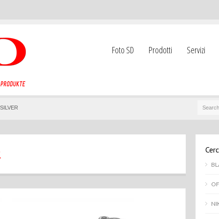
Foto SD
Prodotti
Servizi
 SILVER
Cerc
R
BL
OF
NI