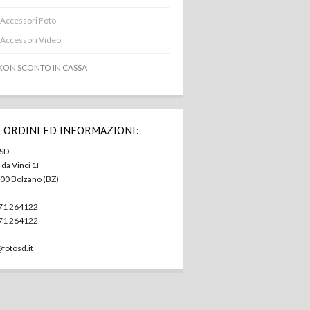
Accessori Foto
Accessori Video
KON SCONTO IN CASSA
 ORDINI ED INFORMAZIONI:
 SD
. da Vinci 1F
100 Bolzano (BZ)
471 264122
471 264122
fotosd.it