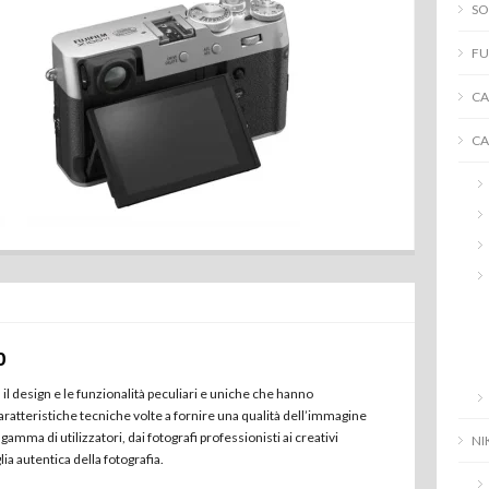
SO
FU
CA
C
0
l design e le funzionalità peculiari e uniche che hanno
ratteristiche tecniche volte a fornire una qualità dell’immagine
mma di utilizzatori, dai fotografi professionisti ai creativi
NI
ia autentica della fotografia.