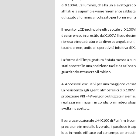
di X100VI. L’alluminio, che ha un elevato grado
affilati e la superficie viene finemente sabbiata
utilizzato alluminio anodizzato per fornire un as
Il monitor LCD inclinabile ultrasottile di X100
design preso in prestito da X100V. Il suo design
ripresa e inquadrature da diverse angolazioni, c
touchscreen, unite all’operatività intuitiva di
La forma dell’impugnatura è stata messa a punt
stati spostati in una posizione facile da azio
guardando attraverso il mirino.
4. Accessori esclusivi per una maggiore versatil
La resistenza agli agenti atmosferici di X100VI 
protezione PRF-49 vengono utilizzati insieme al
realizzare immagini in condizioni meteorologich
svolta inaspettata.
Il paraluce opzionale LH-X100 di Fujifilm è co
precisione in metallo lavorato, il paraluce è 
luce in modo efficace e al contempo a non ostru