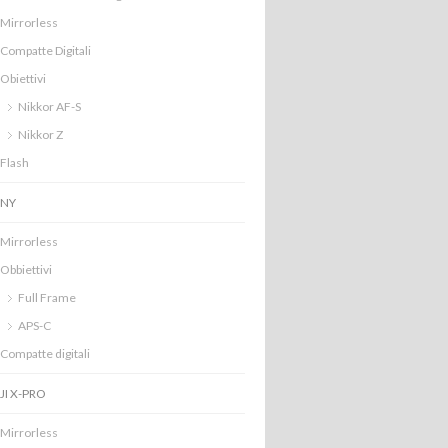
Mirrorless
Compatte Digitali
Obiettivi
Nikkor AF-S
Nikkor Z
Flash
NY
Mirrorless
Obbiettivi
Full Frame
APS-C
Compatte digitali
JI X-PRO
Mirrorless