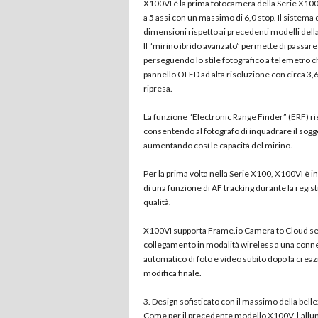
X100VI è la prima fotocamera della Serie X100
a 5 assi con un massimo di 6,0 stop. Il siste
dimensioni rispetto ai precedenti modelli del
Il “mirino ibrido avanzato” permette di passare
perseguendo lo stile fotografico a telemetro ch
pannello OLED ad alta risoluzione con circa 3,6
ripresa.
La funzione “Electronic Range Finder” (ERF) r
consentendo al fotografo di inquadrare il sogge
aumentando così le capacità del mirino.
Per la prima volta nella Serie X100, X100VI è in
di una funzione di AF tracking durante la registr
qualità.
X100VI supporta Frame.io Camera to Cloud senz
collegamento in modalità wireless a una connes
automatico di foto e video subito dopo la creaz
modifica finale.
3. Design sofisticato con il massimo della bell
Come per il precedente modello X100V, l’allumi