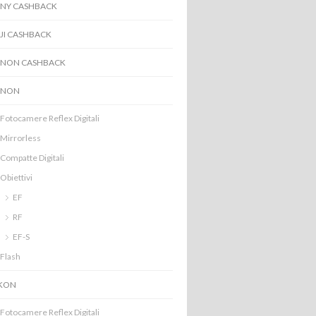
NY CASHBACK
JI CASHBACK
NON CASHBACK
ANON
Fotocamere Reflex Digitali
Mirrorless
Compatte Digitali
Obiettivi
EF
RF
EF-S
Flash
KON
Fotocamere Reflex Digitali