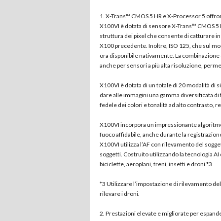
1. X-Trans™ CMOS 5 HR e X-Processor 5 offron
X100VI è dotata di sensore X-Trans™ CMOS 5 HR
struttura dei pixel che consente di catturare i
X100 precedente. Inoltre, ISO 125, che sul mo
ora disponibile nativamente. La combinazione 
anche per sensori a più alta risoluzione, perme
X100VI è dotata di un totale di 20 modalità di 
dare alle immagini una gamma diversificata di 
fedele dei colori e tonalità ad alto contrasto, 
X100VI incorpora un impressionante algoritmo
fuoco affidabile, anche durante la registrazio
X100VI utilizza l’AF con rilevamento del sogge
soggetti. Costruito utilizzando la tecnologia AI 
biciclette, aeroplani, treni, insetti e droni.*3
*3 Utilizzare l’impostazione di rilevamento del 
rilevare i droni.
2. Prestazioni elevate e migliorate per espander