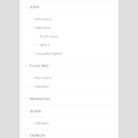
SONY
Mirrorless
Obbiettivi
Full Frame
APS-C
Compatte digitali
FUJI X-PRO
Mirrorless
Obiettivi
PANASONIC
SIGMA
Obiettivi
TAMRON