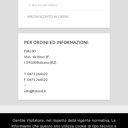
Accessori Video
NIKON SCONTO IN CASSA
PER ORDINI ED INFORMAZIONI:
Foto SD
Via L. da Vinci 1F
I-39100 Bolzano (BZ)
T. 0471 264122
F. 0471 264122
–
info@fotosd.it
Gentile Visitatore, nel rispetto della vigente normativa, La
Home
Foto SD
Prodotti
Usato
Contatti
Privacy
informiamo che questo sito utilizza cookie di tipo tecnico e
policy