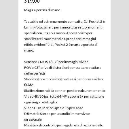
519,00
Magia a portata di mano
Tascabile ed estremamente compatto, DJI Pocket 2 è
la mini-fotocamera per immortalare i tuoi momenti
speciali con una sola mano. Accessoriato per
stabilizzare i movimenti e riprendere immagini
nitide e video fluidi, Pocket 2 è magia a portata di
mano.
Sensore CMOS 1/1,7” per immagini vivide
FOV a 93° privo di distorsioni per scattare scattare
selfie perfetti
Stabilizzatore motorizzato a 3 assi per riprese video
fluide
Riattivazione rapida per non perdere alcun momento
Video 4K/60 fps, foto 64 MP e zoom 8× per catturare
ogni singolo dettaglio
Video HDR, Motionlapse e HyperLapse
DJI Matrix Stereo per un audio immersivo e
direzionale
Ministick di controllo per regolare la direzione dello