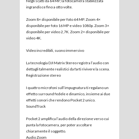
Negli scatti da 64 MP, la fotocamera stabilizzata
ingrandisce fino a otto volte.
Zoom 8× disponibile per foto 64 MP. Zoom 4×
disponibile per foto 16 MP e video 1080p. Zoom 3×
disponibile per video 2,7K. Zoom 2× disponibile per
video 4K.
Video incredibili, suono immersivo
La tecnologia DJI Matrix Stereo registra l’audio con
dettagli talmente realistici da farti rivivere la scena.
Registrazione stereo
I quattro microfoni sull’impugnatura ti regalano un
effetto surround fedele e dinamico, insieme ai due
effetti sonori che rendono Pocket 2 unico.
SoundTrack
Pocket 2 amplifica l’audio della direzione verso cui
punta la fotocamera, per poter ascoltare
chiaramente il soggetto.
Audio Zoom