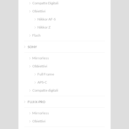
Compatte Digitali
Obiettivi
Nikkor AF-S
Nikkor Z
Flash
SONY
Mirrorless
Obbiettivi
Full Frame
APS-C
Compatte digitali
FUJI X-PRO
Mirrorless
Obiettivi