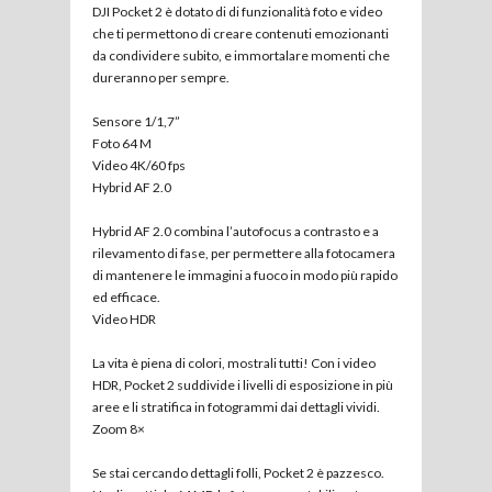
DJI Pocket 2 è dotato di di funzionalità foto e video
che ti permettono di creare contenuti emozionanti
da condividere subito, e immortalare momenti che
dureranno per sempre.
Sensore 1/1,7”
Foto 64 M
Video 4K/60 fps
Hybrid AF 2.0
Hybrid AF 2.0 combina l’autofocus a contrasto e a
rilevamento di fase, per permettere alla fotocamera
di mantenere le immagini a fuoco in modo più rapido
ed efficace.
Video HDR
La vita è piena di colori, mostrali tutti! Con i video
HDR, Pocket 2 suddivide i livelli di esposizione in più
aree e li stratifica in fotogrammi dai dettagli vividi.
Zoom 8×
Se stai cercando dettagli folli, Pocket 2 è pazzesco.