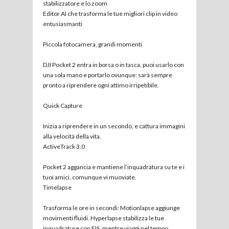
stabilizzatore e lo zoom
Editor AI che trasforma le tue migliori clip in video
entusiasmanti
Piccola fotocamera, grandi momenti
DJI Pocket 2 entra in borsa o in tasca, puoi usarlo con
una sola mano e portarlo ovunque: sarà sempre
pronto a riprendere ogni attimo irripetibile.
Quick Capture
Inizia a riprendere in un secondo, e cattura immagini
alla velocità della vita.
ActiveTrack 3.0
Pocket 2 aggancia e mantiene l’inquadratura su te e i
tuoi amici, comunque vi muoviate.
Timelapse
Trasforma le ore in secondi: Motionlapse aggiunge
movimenti fluidi. Hyperlapse stabilizza le tue
inquadrature con EIS, mentre viaggi nel tempo.