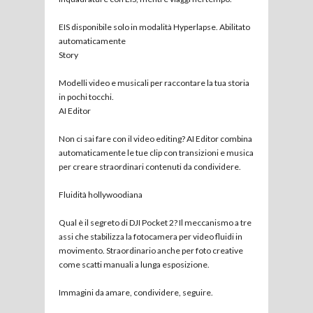
EIS disponibile solo in modalità Hyperlapse. Abilitato
automaticamente
Story
Modelli video e musicali per raccontare la tua storia
in pochi tocchi.
AI Editor
Non ci sai fare con il video editing? AI Editor combina
automaticamente le tue clip con transizioni e musica
per creare straordinari contenuti da condividere.
Fluidità hollywoodiana
Qual è il segreto di DJI Pocket 2? Il meccanismo a tre
assi che stabilizza la fotocamera per video fluidi in
movimento. Straordinario anche per foto creative
come scatti manuali a lunga esposizione.
Immagini da amare, condividere, seguire.