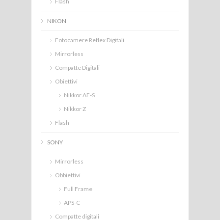
Flash
NIKON
Fotocamere Reflex Digitali
Mirrorless
Compatte Digitali
Obiettivi
Nikkor AF-S
Nikkor Z
Flash
SONY
Mirrorless
Obbiettivi
Full Frame
APS-C
Compatte digitali