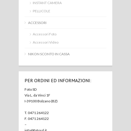
INSTANT CAMERA
PELLICOLE
ACCESSORI
Accessori Foto
Accessori Video
NIKON SCONTO IN CASSA
PER ORDINI ED INFORMAZIONI:
Foto SD
Via L. da Vinci 1F
I-39100 Bolzano (BZ)
T. 0471 264122
F. 0471 264122
–
info@fotosd.it