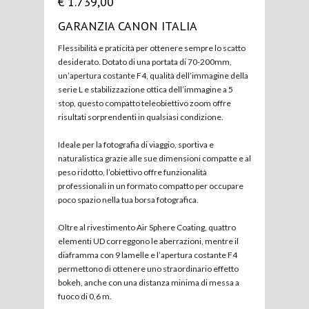
€ 1.739,00
GARANZIA CANON ITALIA
Flessibilità e praticità per ottenere sempre lo scatto
desiderato. Dotato di una portata di 70-200mm,
un’apertura costante F4, qualità dell’immagine della
serie L e stabilizzazione ottica dell’immagine a 5
stop, questo compatto teleobiettivo zoom offre
risultati sorprendenti in qualsiasi condizione.
Ideale per la fotografia di viaggio, sportiva e
naturalistica grazie alle sue dimensioni compatte e al
peso ridotto, l’obiettivo offre funzionalità
professionali in un formato compatto per occupare
poco spazio nella tua borsa fotografica.
Oltre al rivestimento Air Sphere Coating, quattro
elementi UD correggono le aberrazioni, mentre il
diaframma con 9 lamelle e l’apertura costante F4
permettono di ottenere uno straordinario effetto
bokeh, anche con una distanza minima di messa a
fuoco di 0,6 m.