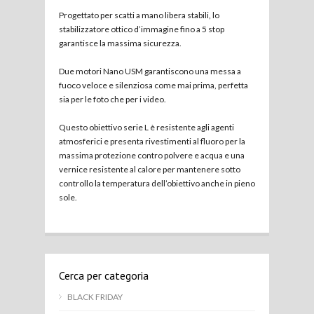
Progettato per scatti a mano libera stabili, lo
stabilizzatore ottico d’immagine fino a 5 stop
garantisce la massima sicurezza.
Due motori Nano USM garantiscono una messa a
fuoco veloce e silenziosa come mai prima, perfetta
sia per le foto che per i video.
Questo obiettivo serie L è resistente agli agenti
atmosferici e presenta rivestimenti al fluoro per la
massima protezione contro polvere e acqua e una
vernice resistente al calore per mantenere sotto
controllo la temperatura dell’obiettivo anche in pieno
sole.
Cerca per categoria
BLACK FRIDAY