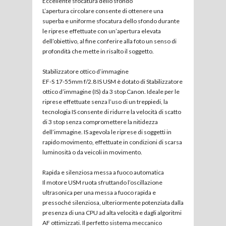
Eccellente sfocatura dello sfondo
L’apertura circolare consente di ottenere una
superba e uniforme sfocatura dello sfondo durante
le riprese effettuate con un’apertura elevata
dell’obiettivo, al fine conferire alla foto un senso di
profondità che mette in risalto il soggetto.
Stabilizzatore ottico d’immagine
EF-S 17-55mm f/2.8 IS USM è dotato di Stabilizzatore
ottico d’immagine (IS) da 3 stop Canon. Ideale per le
riprese effettuate senza l’uso di un treppiedi, la
tecnologia IS consente di ridurre la velocità di scatto
di 3 stop senza compromettere la nitidezza
dell’immagine. IS agevola le riprese di soggetti in
rapido movimento, effettuate in condizioni di scarsa
luminosità o da veicoli in movimento.
Rapida e silenziosa messa a fuoco automatica
Il motore USM ruota sfruttando l’oscillazione
ultrasonica per una messa a fuoco rapida e
pressoché silenziosa, ulteriormente potenziata dalla
presenza di una CPU ad alta velocità e dagli algoritmi
AF ottimizzati. Il perfetto sistema meccanico