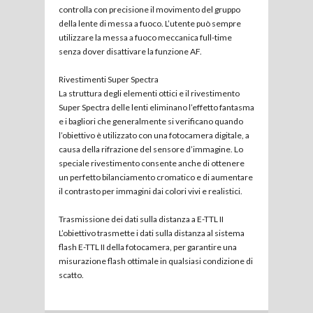
controlla con precisione il movimento del gruppo
della lente di messa a fuoco. L’utente può sempre
utilizzare la messa a fuoco meccanica full-time
senza dover disattivare la funzione AF.
Rivestimenti Super Spectra
La struttura degli elementi ottici e il rivestimento
Super Spectra delle lenti eliminano l’effetto fantasma
e i bagliori che generalmente si verificano quando
l’obiettivo è utilizzato con una fotocamera digitale, a
causa della rifrazione del sensore d’immagine. Lo
speciale rivestimento consente anche di ottenere
un perfetto bilanciamento cromatico e di aumentare
il contrasto per immagini dai colori vivi e realistici.
Trasmissione dei dati sulla distanza a E-TTL II
L’obiettivo trasmette i dati sulla distanza al sistema
flash E-TTL II della fotocamera, per garantire una
misurazione flash ottimale in qualsiasi condizione di
scatto.