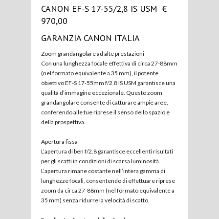
CANON EF-S 17-55/2,8 IS USM €
970,00
GARANZIA CANON ITALIA
Zoom grandangolare ad alte prestazioni
Con una lunghezza focale effettiva di circa 27-88mm
(nel formato equivalente a 35 mm), il potente
obiettivo EF-S 17-55mm f/2.8 IS USM garantisce una
qualità d’immagine eccezionale. Questo zoom
grandangolare consente di catturare ampie aree,
conferendo alle tue riprese il senso dello spazio e
della prospettiva.
Apertura fissa
L’apertura di ben f/2.8 garantisce eccellenti risultati
per gli scatti in condizioni di scarsa luminosità.
L’apertura rimane costante nell’intera gamma di
lunghezze focali, consentendo di effettuare riprese
zoom da circa 27-88mm (nel formato equivalente a
35 mm) senza ridurre la velocità di scatto.