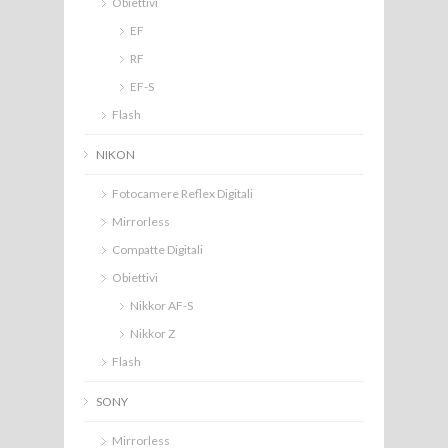
Obiettivi
EF
RF
EF-S
Flash
NIKON
Fotocamere Reflex Digitali
Mirrorless
Compatte Digitali
Obiettivi
Nikkor AF-S
Nikkor Z
Flash
SONY
Mirrorless